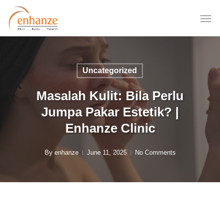
Skip
to
main
content
Uncategorized
Masalah Kulit: Bila Perlu
Jumpa Pakar Estetik? |
Enhanze Clinic
By
enhanze
June 11, 2025
No Comments