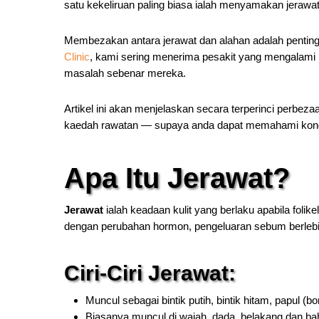
satu kekeliruan paling biasa ialah menyamakan jerawat 
Membezakan antara jerawat dan alahan adalah pentin
Clinic
, kami sering menerima pesakit yang mengalami 
masalah sebenar mereka.
Artikel ini akan menjelaskan secara terperinci perbezaan
kaedah rawatan — supaya anda dapat memahami kondis
Apa Itu Jerawat?
Jerawat
ialah keadaan kulit yang berlaku apabila folike
dengan perubahan hormon, pengeluaran sebum berlebi
Ciri-Ciri Jerawat:
Muncul sebagai bintik putih, bintik hitam, papul (bo
Biasanya muncul di wajah, dada, belakang dan ba