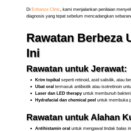
Di
Enhanze Clinic
, kami menjalankan penilaian menyel
diagnosis yang tepat sebelum mencadangkan sebaran
Rawatan Berbeza U
Ini
Rawatan untuk Jerawat:
Krim topikal
seperti retinoid, asid salisilik, atau b
Ubat oral
termasuk antibiotik atau isotretinoin unt
Laser dan LED therapy
untuk membunuh bakteri
Hydrafacial dan chemical peel
untuk membuka po
Rawatan untuk Alahan Ku
Antihistamin oral
untuk mengawal tindak balas i