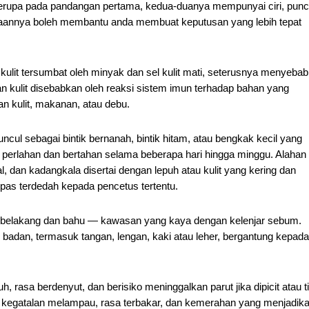
 serupa pada pandangan pertama, kedua-duanya mempunyai ciri, pun
zaannya boleh membantu anda membuat keputusan yang lebih tepat
ri kulit tersumbat oleh minyak dan sel kulit mati, seterusnya menyeba
n kulit disebabkan oleh reaksi sistem imun terhadap bahan yang
n kulit, makanan, atau debu.
cul sebagai bintik bernanah, bintik hitam, atau bengkak kecil yang
erlahan dan bertahan selama beberapa hari hingga minggu. Alahan k
, dan kadangkala disertai dengan lepuh atau kulit yang kering dan
pas terdedah kepada pencetus tertentu.
a, belakang dan bahu — kawasan yang kaya dengan kelenjar sebum.
 badan, termasuk tangan, lengan, kaki atau leher, bergantung kepad
h, rasa berdenyut, dan berisiko meninggalkan parut jika dipicit atau t
n kegatalan melampau, rasa terbakar, dan kemerahan yang menjadik