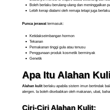
Boleh berlaku berulang-ulang dan meninggalkan par
Lebih kerap dialami oleh remaja tetapi juga berla
Punca jerawat
termasuk:
Ketidakseimbangan hormon
Tekanan
Pemakanan tinggi gula atau tenusu
Penggunaan produk kosmetik berminyak
Genetik
Apa Itu Alahan Kul
Alahan kulit
berlaku apabila sistem imun bertindak bal
alergen. Ia boleh disebabkan oleh makanan, ubat, bahan
Ciri-Ciri Alahan Kulit: